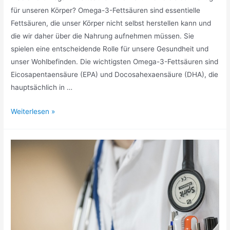
für unseren Körper? Omega-3-Fettsäuren sind essentielle
Fettsäuren, die unser Körper nicht selbst herstellen kann und
die wir daher über die Nahrung aufnehmen müssen. Sie
spielen eine entscheidende Rolle für unsere Gesundheit und
unser Wohlbefinden. Die wichtigsten Omega-3-Fettsäuren sind
Eicosapentaensäure (EPA) und Docosahexaensäure (DHA), die
hauptsächlich in …
Omega-
Weiterlesen »
3-
Kapseln:
Der
natürliche
Weg
zu
mehr
Gesundheit
und