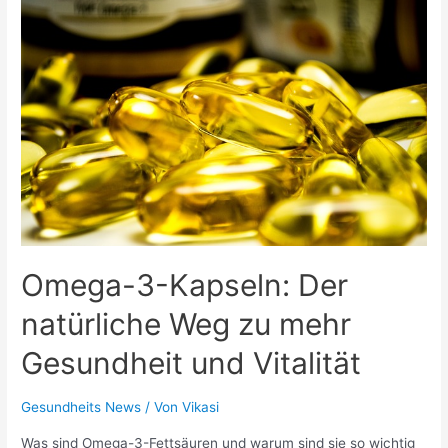
Stunden-
Betreuung:
Gesundheitsförderung
und
Unterstützung
bei
Krankheit
Omega-3-Kapseln: Der
natürliche Weg zu mehr
Gesundheit und Vitalität
Gesundheits News
/ Von
Vikasi
Was sind Omega-3-Fettsäuren und warum sind sie so wichtig