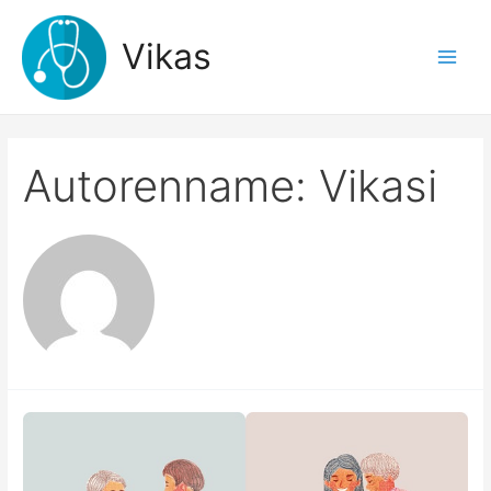
Zum
Inhalt
Vikas
springen
Main
Men
Autorenname: Vikasi